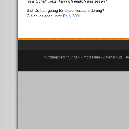
rosa_Schaf: „Jetzt kann ich endlich was essen.“
Bist Du hart genug für diese Herausforderung?
Gleich loslegen unter
Rally 800
!
Nutzungsbedingungen
·
Impressum
·
Datenschutz
·
De