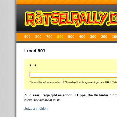
900
800
700
600
500
400
300
200
10
Level 501
5 : 5
Dieses Rätsel wurde schon 476-mal gelöst. Insgesamt gab es 7871 Rat
Zu dieser Frage gibt es
schon 9 Tipps
, die Du leider nich
nicht angemeldet bist!
Jetzt anmelden!