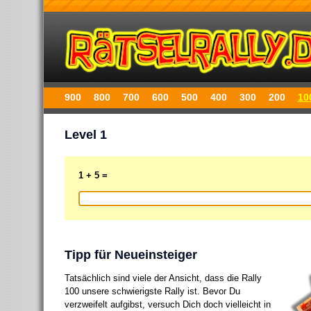
900
800
700
600
500
400
300
200
10
Level 1
1 + 5 =
Tipp für Neueinsteiger
Tatsächlich sind viele der Ansicht, dass die Rally
100 unsere schwierigste Rally ist. Bevor Du
verzweifelt aufgibst, versuch Dich doch vielleicht in